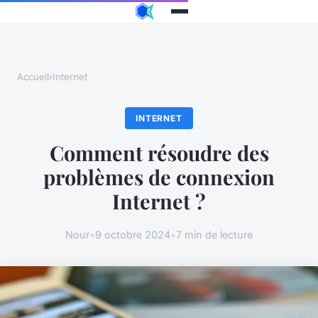
Accueil
›
Internet
INTERNET
Comment résoudre des
problèmes de connexion
Internet ?
Nour
•
9 octobre 2024
•
7 min de lecture