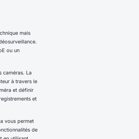
echnique mais
déosurveillance.
oE ou un
es caméras. La
teur à travers le
éra et définir
registrements et
ela vous permet
onctionnalités de
 en utilisant