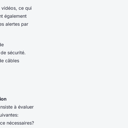
s vidéos, ce qui
ont également
es alertes par
de
 de sécurité.
de câbles
tion
nsiste à évaluer
uivantes:
nce nécessaires?