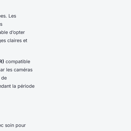
ées. Les
rs
able d’opter
s claires et
R)
compatible
par les caméras
e de
dant la période
vec soin pour