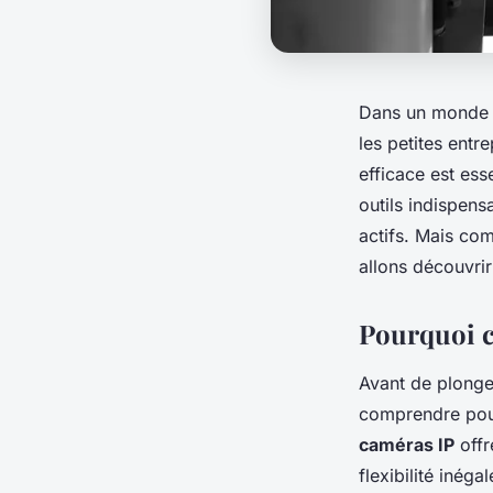
Dans un monde 
les petites entr
efficace est esse
outils indispens
actifs. Mais co
allons découvri
Pourquoi c
Avant de plonger
comprendre pourq
caméras IP
offr
flexibilité inég