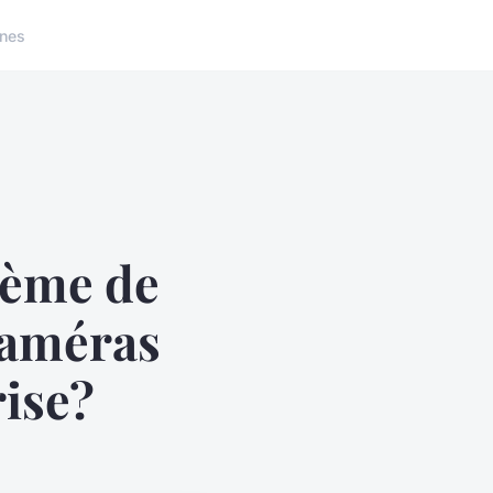
nes
tème de
caméras
rise?