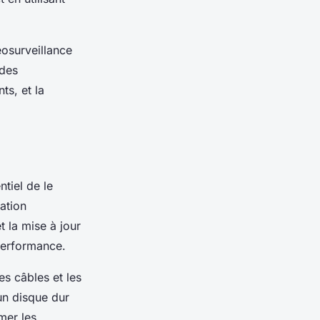
éosurveillance
 des
ts, et la
ntiel de le
ation
 la mise à jour
performance.
es câbles et les
un disque dur
mer les