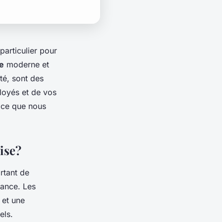
articulier pour
e
moderne et
ité, sont des
loyés et de vos
 ce que nous
ise?
rtant de
lance. Les
 et une
els.