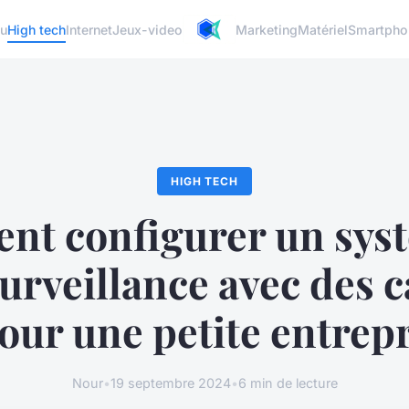
u
High tech
Internet
Jeux-video
Marketing
Matériel
Smartpho
HIGH TECH
t configurer un sys
surveillance avec des 
our une petite entrep
Nour
•
19 septembre 2024
•
6 min de lecture