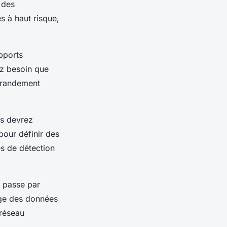
 des
 à haut risque,
pports
ez besoin que
 grandement
us devrez
our définir des
es de détection
 passe par
age des données
 réseau