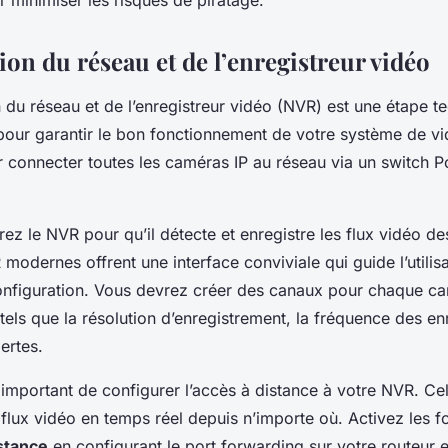
r minimiser les risques de piratage.
on du réseau et de l’enregistreur vidéo
 du réseau et de l’enregistreur vidéo (NVR) est une étape t
pour garantir le bon fonctionnement de votre système de vi
onnecter toutes les caméras IP au réseau via un switch P
rez le NVR pour qu’il détecte et enregistre les flux vidéo d
modernes offrent une interface conviviale qui guide l’utilisa
nfiguration. Vous devrez créer des canaux pour chaque cam
els que la résolution d’enregistrement, la fréquence des en
ertes.
t important de configurer l’accès à distance à votre NVR. C
s flux vidéo en temps réel depuis n’importe où. Activez les f
stance
en configurant le port forwarding sur votre routeur et