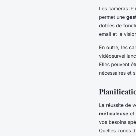
Les caméras IP u
permet une
gest
dotées de foncti
email et la visi
En outre, les ca
vidéosurveillanc
Elles peuvent êt
nécessaires et si
Planificat
La réussite de 
méticuleuse
et 
vos besoins spé
Quelles zones do