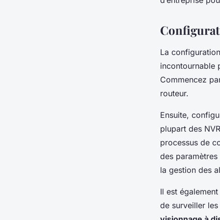
d’entreprise pou
Configurati
La configuration
incontournable 
Commencez par c
routeur.
Ensuite, configu
plupart des NVR 
processus de co
des paramètres t
la gestion des al
Il est égalemen
de surveiller le
visionnage à di